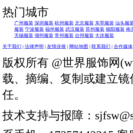
热门城市
广州服装
深圳服装
杭州服装
北京服装
东莞服装
汕头服
服装
宁波服装
福州服装
武汉服装
苏州服装
揭阳服装
南
无锡服装
湖州服装
常州服装
台州服装
大连服装
关于我们
|
法律声明
|
友情连接
|
网站地图
|
联系我们
|
合作媒体
版权所有 @世界服饰网(www
载、摘编、复制或建立镜
任。
技术支持与报障：sjfsw@