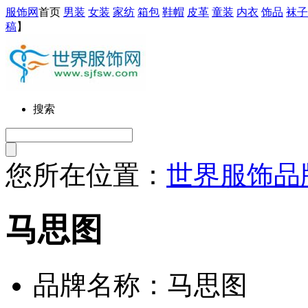
服饰网
首页
男装
女装
家纺
箱包
鞋帽
皮革
童装
内衣
饰品
袜子
稿
】
搜索
您所在位置：
世界服饰品
马思图
品牌名称：马思图