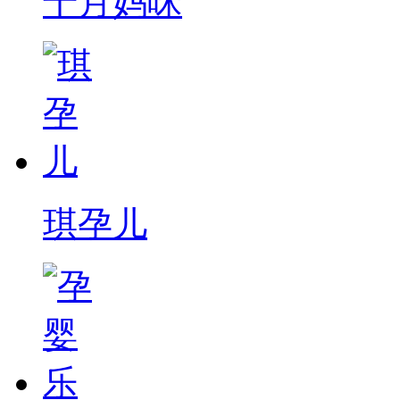
十月妈咪
琪孕儿