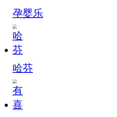
孕婴乐
哈芬