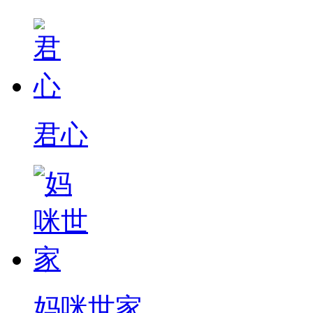
君心
妈咪世家