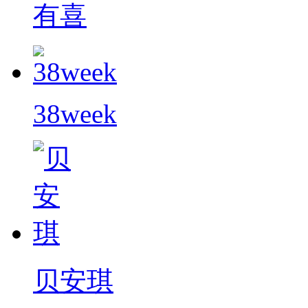
有喜
38week
贝安琪