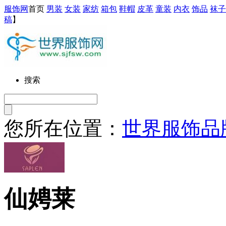
服饰网
首页
男装
女装
家纺
箱包
鞋帽
皮革
童装
内衣
饰品
袜子
稿
】
搜索
您所在位置：
世界服饰品
仙娉莱