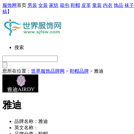
服饰网
首页
男装
女装
家纺
箱包
鞋帽
皮革
童装
内衣
饰品
袜子
稿
】
搜索
您所在位置：
世界服饰品牌网
>
鞋帽品牌
> 雅迪
雅迪
品牌名称：雅迪
英文名称：
品牌分类：鞋帽