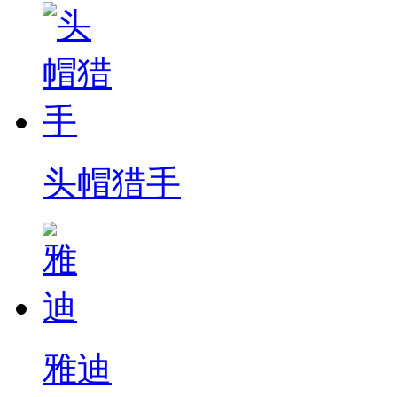
头帽猎手
雅迪