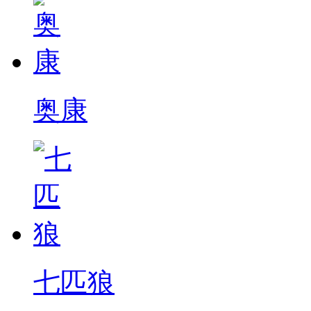
奥康
七匹狼