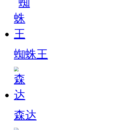
蜘蛛王
森达