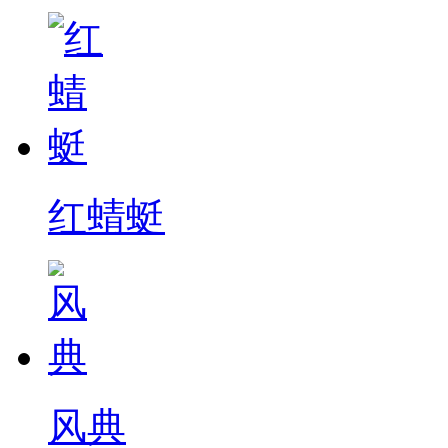
红蜻蜓
风典