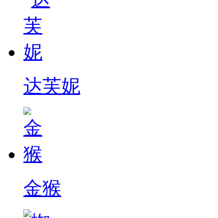
达芙妮
金猴