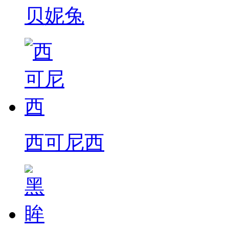
贝妮兔
西可尼西