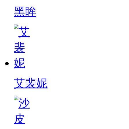
黑眸
艾裴妮