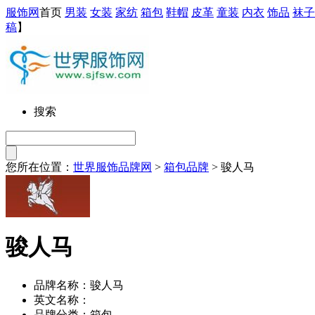
服饰网
首页
男装
女装
家纺
箱包
鞋帽
皮革
童装
内衣
饰品
袜子
稿
】
搜索
您所在位置：
世界服饰品牌网
>
箱包品牌
> 骏人马
骏人马
品牌名称：骏人马
英文名称：
品牌分类：箱包