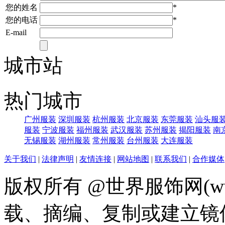
您的姓名
*
您的电话
*
E-mail
城市站
热门城市
广州服装
深圳服装
杭州服装
北京服装
东莞服装
汕头服
服装
宁波服装
福州服装
武汉服装
苏州服装
揭阳服装
南
无锡服装
湖州服装
常州服装
台州服装
大连服装
关于我们
|
法律声明
|
友情连接
|
网站地图
|
联系我们
|
合作媒体
版权所有 @世界服饰网(www
载、摘编、复制或建立镜