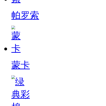
帕罗索
蒙卡