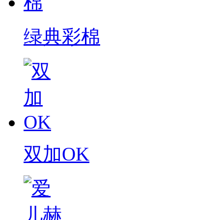
绿典彩棉
双加OK