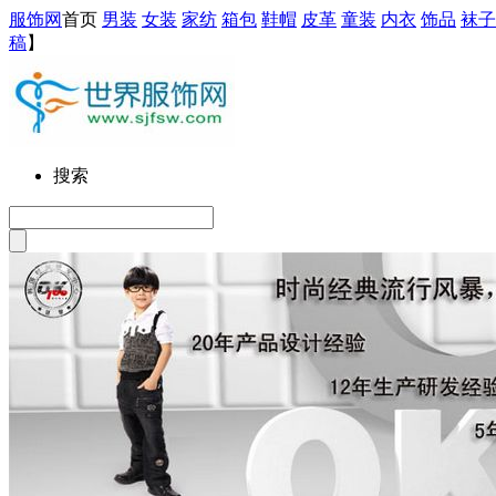
服饰网
首页
男装
女装
家纺
箱包
鞋帽
皮革
童装
内衣
饰品
袜子
稿
】
搜索