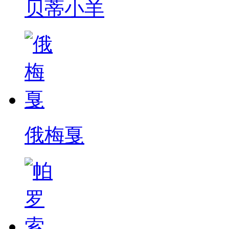
贝蒂小羊
俄梅戛