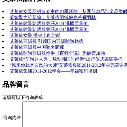
.
艾莱依女装羽绒服专家的四季延伸：从季节单品到全品类
.
凝智聚力绘新篇，艾莱依羽绒服光芒耀羽林
.
艾莱依时装防晒服荣获2024 沸腾质量奖
.
艾莱依时装防晒服荣获2024 沸腾质量奖
.
艾莱依女装 浪尖上的时尚
.
艾莱依羽绒服 引领国内羽绒时尚趋势
.
艾莱依羽绒服中国驰名商标
.
艾莱依时尚羽绒服携手《百科全说》为健康加油
.
艾莱依“艾尚达人秀，炫动韩国时尚游”出行仪式圆满举行
.
“原来你就是自己的大师”艾莱依集团2011-2012年会完美谢
.
艾莱依集团2011-2012年会——幸福密码培训
品牌留言
请填写以下咨询表单
咨询内容