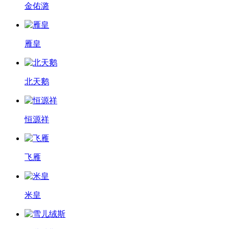
金佑潞
雁皇
北天鹅
恒源祥
飞雁
米皇