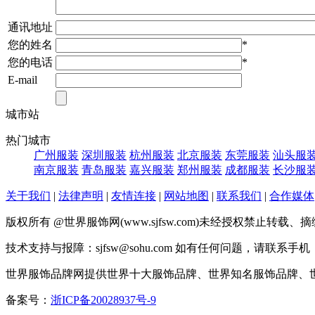
通讯地址
您的姓名
*
您的电话
*
E-mail
城市站
热门城市
广州服装
深圳服装
杭州服装
北京服装
东莞服装
汕头服
南京服装
青岛服装
嘉兴服装
郑州服装
成都服装
长沙服
关于我们
|
法律声明
|
友情连接
|
网站地图
|
联系我们
|
合作媒体
版权所有 @世界服饰网(www.sjfsw.com)未经授权禁止
技术支持与报障：sjfsw@sohu.com 如有任何问题，请联系手机：17
世界服饰品牌网提供世界十大服饰品牌、世界知名服饰品牌、
备案号：
浙ICP备20028937号-9