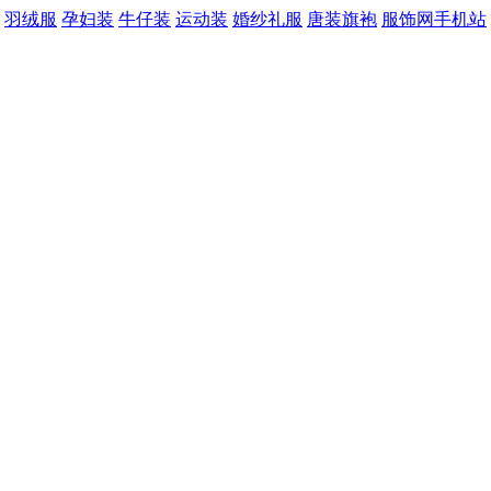
羽绒服
孕妇装
牛仔装
运动装
婚纱礼服
唐装旗袍
服饰网手机站