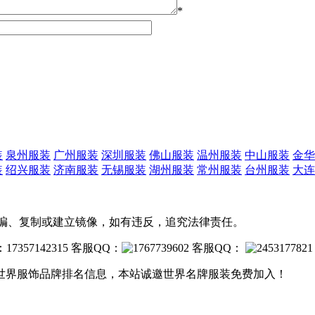
*
装
泉州服装
广州服装
深圳服装
佛山服装
温州服装
中山服装
金华
装
绍兴服装
济南服装
无锡服装
湖州服装
常州服装
台州服装
大连
转载、摘编、复制或建立镜像，如有违反，追究法律责任。
357142315 客服QQ：
客服QQ：
世界服饰品牌排名信息，本站诚邀世界名牌服装免费加入！