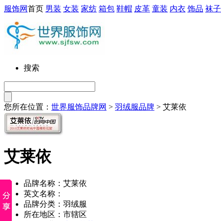
服饰网
首页
男装
女装
家纺
箱包
鞋帽
皮革
童装
内衣
饰品
袜子
搜索
您所在位置：
世界服饰品牌网
>
羽绒服品牌
> 艾莱依
艾莱依
品牌名称：艾莱依
英文名称：
品牌分类：羽绒服
所在地区：市辖区