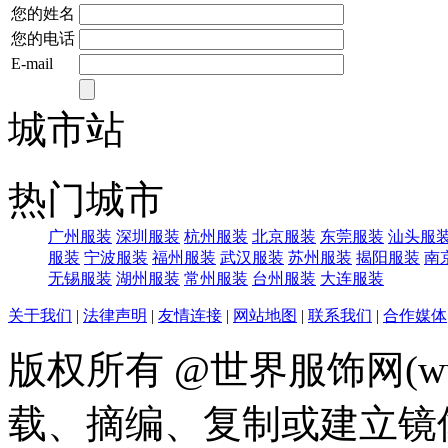
您的姓名
您的电话
E-mail
城市站
热门城市
广州服装
深圳服装
杭州服装
北京服装
东莞服装
汕头服
服装
宁波服装
福州服装
武汉服装
苏州服装
揭阳服装
南
无锡服装
湖州服装
常州服装
台州服装
大连服装
关于我们
|
法律声明
|
友情连接
|
网站地图
|
联系我们
|
合作媒体
版权所有 @世界服饰网(www
载、摘编、复制或建立镜