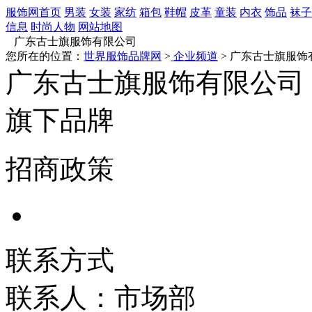
服饰网首页
男装
女装
家纺
箱包
鞋帽
皮革
童装
内衣
饰品
袜子
信息
时尚人物
网站地图
广东古士旗服饰有限公司
您所在的位置：
世界服饰品牌网
>
企业频道
> 广东古士旗服饰
广东古士旗服饰有限公司
旗下品牌
招商政策
联系方式
联系人：市场部