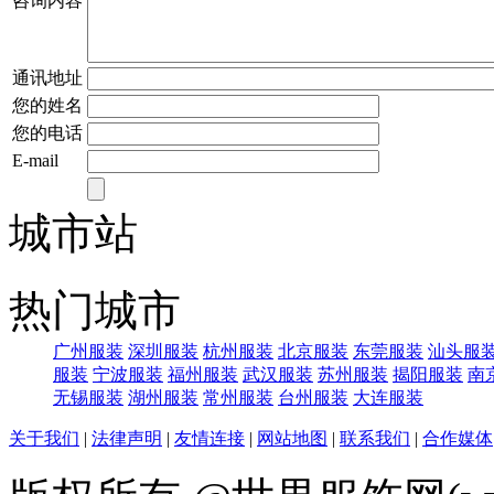
咨询内容
通讯地址
您的姓名
您的电话
E-mail
城市站
热门城市
广州服装
深圳服装
杭州服装
北京服装
东莞服装
汕头服
服装
宁波服装
福州服装
武汉服装
苏州服装
揭阳服装
南
无锡服装
湖州服装
常州服装
台州服装
大连服装
关于我们
|
法律声明
|
友情连接
|
网站地图
|
联系我们
|
合作媒体