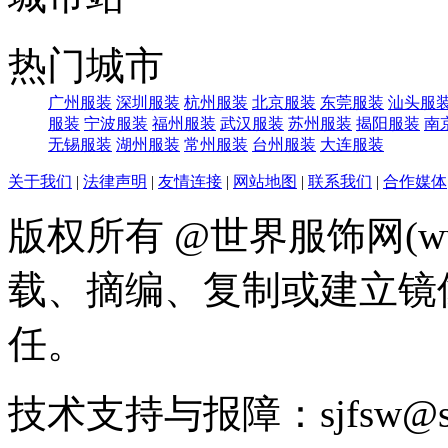
热门城市
广州服装
深圳服装
杭州服装
北京服装
东莞服装
汕头服
服装
宁波服装
福州服装
武汉服装
苏州服装
揭阳服装
南
无锡服装
湖州服装
常州服装
台州服装
大连服装
关于我们
|
法律声明
|
友情连接
|
网站地图
|
联系我们
|
合作媒体
版权所有 @世界服饰网(www
载、摘编、复制或建立镜
任。
技术支持与报障：sjfsw@