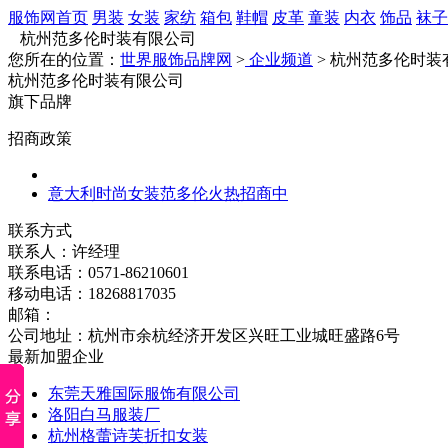
服饰网首页
男装
女装
家纺
箱包
鞋帽
皮革
童装
内衣
饰品
袜子
杭州范多伦时装有限公司
您所在的位置：
世界服饰品牌网
>
企业频道
> 杭州范多伦时装
杭州范多伦时装有限公司
旗下品牌
招商政策
意大利时尚女装范多伦火热招商中
联系方式
联系人：许经理
联系电话：0571-86210601
移动电话：18268817035
邮箱：
公司地址：杭州市余杭经济开发区兴旺工业城旺盛路6号
最新加盟企业
东莞天雅国际服饰有限公司
洛阳白马服装厂
杭州格蕾诗芙折扣女装