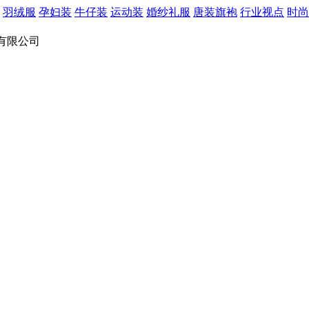
羽绒服
孕妇装
牛仔装
运动装
婚纱礼服
唐装旗袍
行业视点
时尚
有限公司