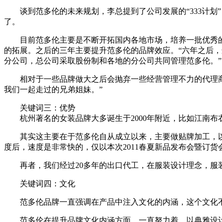
谈到范多伦的未来规划，李总提到了公司发展的“333计划
了。
目前范多伦主要是不断开拓国内各地市场，培养一批优秀的省级
的拓展。之后的三年主要提升范多伦的品牌效应。“六年之后
分公司，总公司采取股份制和各地的分公司共同管理范多伦。”
相对于一些品牌做大之后会抛弃一些经营管理不力的代理商，
我们一起走过的兄弟姐妹。”
关键词三：优势
杭州著名的女装品牌大多诞生于2000年附近，比如江南布
其实这主要在于范多伦自从成立以来，主要做贴牌加工，以
度后，速度是非常快的，仅以本次2011春夏新品发布会暨订
再者，我们经过20多年的出口代工，在服装设计理念，服装
关键词四：文化
范多伦品牌一直强调在产品中注入文化的内涵，这个文化不
范多伦在提升品牌文化内涵方面，一直努力着。以典雅设计