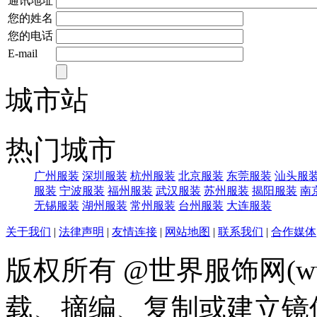
通讯地址
您的姓名
您的电话
E-mail
城市站
热门城市
广州服装
深圳服装
杭州服装
北京服装
东莞服装
汕头服
服装
宁波服装
福州服装
武汉服装
苏州服装
揭阳服装
南
无锡服装
湖州服装
常州服装
台州服装
大连服装
关于我们
|
法律声明
|
友情连接
|
网站地图
|
联系我们
|
合作媒体
版权所有 @世界服饰网(www
载、摘编、复制或建立镜