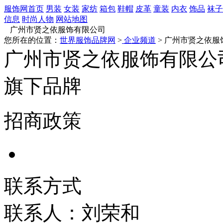
服饰网首页
男装
女装
家纺
箱包
鞋帽
皮革
童装
内衣
饰品
袜子
信息
时尚人物
网站地图
广州市贤之依服饰有限公司
您所在的位置：
世界服饰品牌网
>
企业频道
> 广州市贤之依服
广州市贤之依服饰有限公
旗下品牌
招商政策
联系方式
联系人：刘荣和