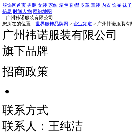
服饰网首页
男装
女装
家纺
箱包
鞋帽
皮革
童装
内衣
饰品
袜子
信息
时尚人物
网站地图
广州祎诺服装有限公司
您所在的位置：
世界服饰品牌网
>
企业频道
> 广州祎诺服装有
广州祎诺服装有限公司
旗下品牌
招商政策
联系方式
联系人：王纯洁