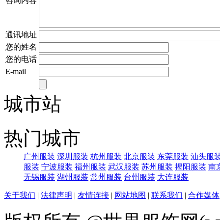
咨询内容
通讯地址
您的姓名
您的电话
E-mail
城市站
热门城市
广州服装
深圳服装
杭州服装
北京服装
东莞服装
汕头服
服装
宁波服装
福州服装
武汉服装
苏州服装
揭阳服装
南
无锡服装
湖州服装
常州服装
台州服装
大连服装
关于我们
|
法律声明
|
友情连接
|
网站地图
|
联系我们
|
合作媒体