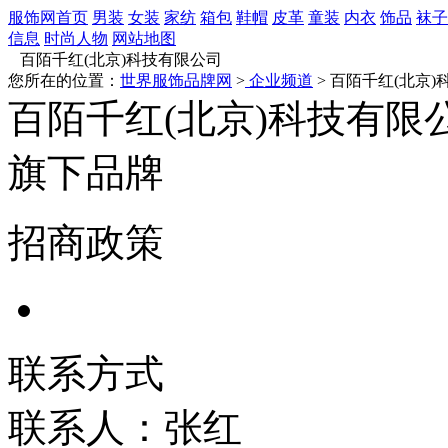
服饰网首页
男装
女装
家纺
箱包
鞋帽
皮革
童装
内衣
饰品
袜子
信息
时尚人物
网站地图
百陌千红(北京)科技有限公司
您所在的位置：
世界服饰品牌网
>
企业频道
> 百陌千红(北京
百陌千红(北京)科技有限
旗下品牌
招商政策
联系方式
联系人：张红