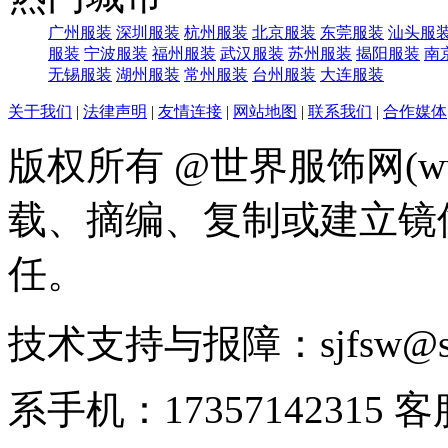
广州服装
深圳服装
杭州服装
北京服装
东莞服装
汕头服
服装
宁波服装
福州服装
武汉服装
苏州服装
揭阳服装
南
无锡服装
湖州服装
常州服装
台州服装
大连服装
关于我们
|
法律声明
|
友情连接
|
网站地图
|
联系我们
|
合作媒体
版权所有 @世界服饰网(www
载、摘编、复制或建立镜
任。
技术支持与报障：sjfsw@
系手机：17357142315 