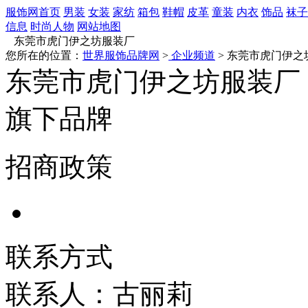
服饰网首页
男装
女装
家纺
箱包
鞋帽
皮革
童装
内衣
饰品
袜子
信息
时尚人物
网站地图
东莞市虎门伊之坊服装厂
您所在的位置：
世界服饰品牌网
>
企业频道
> 东莞市虎门伊之
东莞市虎门伊之坊服装厂
旗下品牌
招商政策
联系方式
联系人：古丽莉