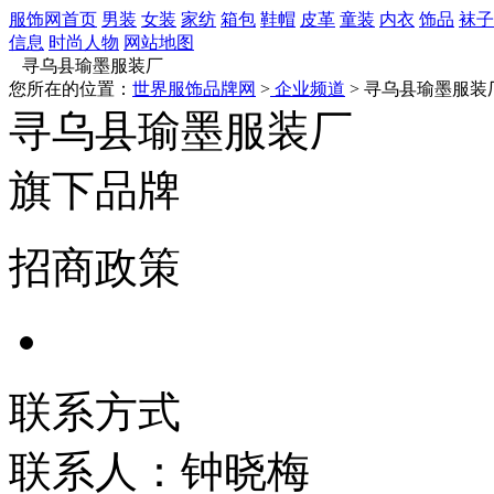
服饰网首页
男装
女装
家纺
箱包
鞋帽
皮革
童装
内衣
饰品
袜子
信息
时尚人物
网站地图
寻乌县瑜墨服装厂
您所在的位置：
世界服饰品牌网
>
企业频道
> 寻乌县瑜墨服装
寻乌县瑜墨服装厂
旗下品牌
招商政策
联系方式
联系人：钟晓梅