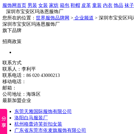
服饰网首页
男装
女装
家纺
箱包
鞋帽
皮革
童装
内衣
饰品
袜子
深圳市宝安区玛洛恩服饰厂
您所在的位置：
世界服饰品牌网
>
企业频道
> 深圳市宝安区玛
深圳市宝安区玛洛恩服饰厂
旗下品牌
招商政策
联系方式
联系人：李利平
联系电话：86 020 43000213
移动电话：
邮箱：
公司地址：海珠区
最新加盟企业
东莞天雅国际服饰有限公司
洛阳白马服装厂
杭州格蕾诗芙折扣女装
广东省东莞市依麦旗服饰有限公司