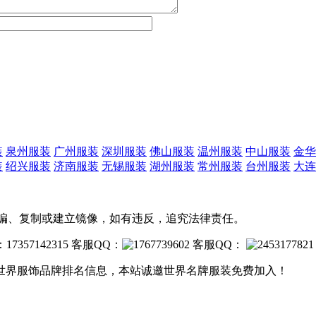
装
泉州服装
广州服装
深圳服装
佛山服装
温州服装
中山服装
金华
装
绍兴服装
济南服装
无锡服装
湖州服装
常州服装
台州服装
大连
转载、摘编、复制或建立镜像，如有违反，追究法律责任。
357142315 客服QQ：
客服QQ：
世界服饰品牌排名信息，本站诚邀世界名牌服装免费加入！