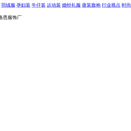
羽绒服
孕妇装
牛仔装
运动装
婚纱礼服
唐装旗袍
行业视点
时尚
洛恩服饰厂