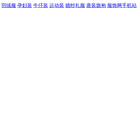
羽绒服
孕妇装
牛仔装
运动装
婚纱礼服
唐装旗袍
服饰网手机站