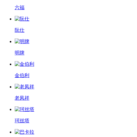
六福
阮仕
明牌
金伯利
老凤祥
珂丝塔