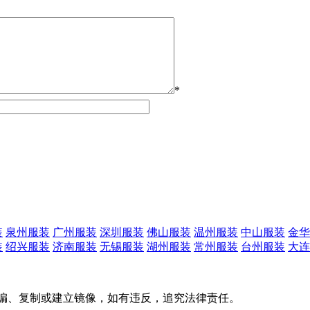
*
装
泉州服装
广州服装
深圳服装
佛山服装
温州服装
中山服装
金华
装
绍兴服装
济南服装
无锡服装
湖州服装
常州服装
台州服装
大连
转载、摘编、复制或建立镜像，如有违反，追究法律责任。