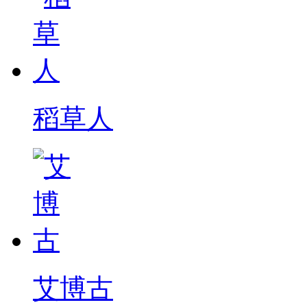
稻草人
艾博古