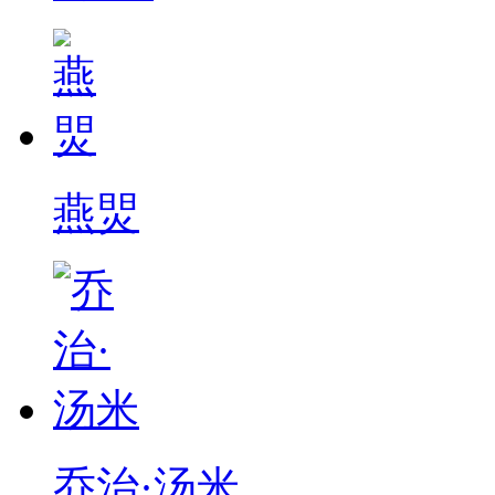
燕焸
乔治·汤米