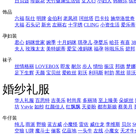
日贝迩
珍妮花
天竹健康生活馆
女人心
小妇人
韩丽尔
缤
饰品
六福
阮仕
明牌
金伯利
老凤祥
珂丝塔
巴卡拉
施华洛世奇
大福
石头记
新光
左丽右
十字绣
CLING
小资生活
爱乐蒂
孕妇装
君心
妈咪世家
婉季
十月妈咪
琪孕儿
孕婴乐
哈芬
有喜
3
夫人
玫瑰太太
美特妮蒂
爱宝·准妈咪
福孕
咔啦乐乐
碧邦
袜子
丝情格丽
LOVEBOX
即发
耐尔
步人
情怡
振汉
邦德
梦娜
足下生辉
天颜
宝贝丝
爱欧丝
彩沃
利玛斯
时韵
黑丝
菲沃
婚纱礼服
华人礼服
百思特
吉美乐
时尚库
多丽琦
至上臻美
朵妮丝
坊
Vstyle
如纱
红颜佳人
红飘飘
天姿盼
都市新娘
蔡美月
牛仔装
纯儿
雨派
野狼
蓝古威
小魔怪
雷佐
威仕龙
李维斯
贝尔
S
空狼
U牌
魔斗士
俪客
亿亩地
一头牛
左线
小魔女
天才牛