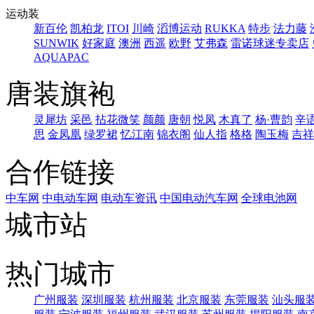
运动装
新百伦
凯柏龙
ITOI
川崎
滔博运动
RUKKA
特步
法力藤
SUNWIK
好家庭
澳洲
西遥
欧野
艾弗森
雷诺球迷专卖店
AQUAPAC
唐装旗袍
灵犀坊
采邑
拈花微笑
颜颜
唐朝
悦凤
木真了
杨·曹韵
辛
思
金凤凰
绿罗裙
忆江南
锦衣阁
仙人指
格格
陶玉梅
吉祥
合作链接
中车网
中电动车网
电动车资讯
中国电动汽车网
全球电池网
城市站
热门城市
广州服装
深圳服装
杭州服装
北京服装
东莞服装
汕头服