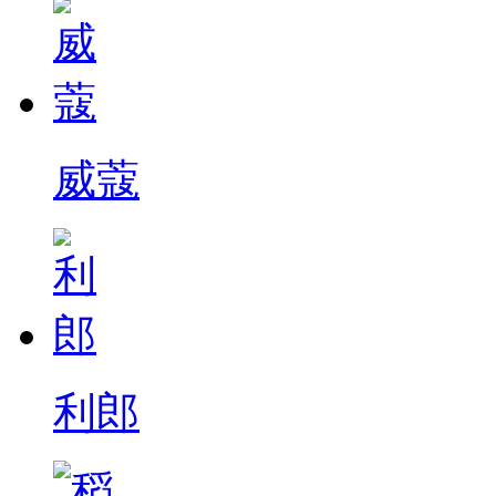
威蔻
利郎