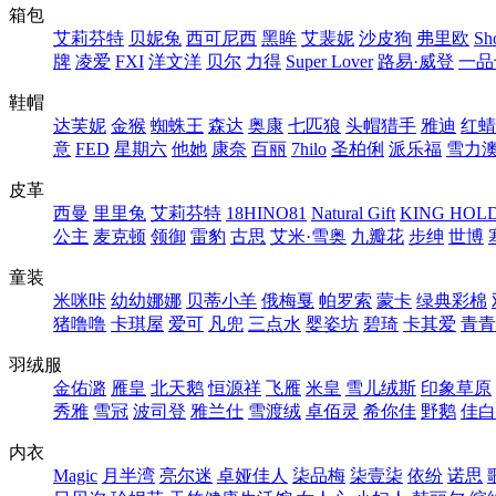
箱包
艾莉芬特
贝妮兔
西可尼西
黑眸
艾裴妮
沙皮狗
弗里欧
Sh
牌
凌爱
FXI
洋文洋
贝尔
力得
Super Lover
路易·威登
一品
鞋帽
达芙妮
金猴
蜘蛛王
森达
奥康
七匹狼
头帽猎手
雅迪
红蜻
意
FED
星期六
他她
康奈
百丽
7hilo
圣柏俐
派乐福
雪力
皮革
西曼
里里兔
艾莉芬特
18HINO81
Natural Gift
KING HOL
公主
麦克顿
领御
雷豹
古思
艾米·雪奥
九瓣花
步绅
世博
童装
米咪咔
幼幼娜娜
贝蒂小羊
俄梅戛
帕罗索
蒙卡
绿典彩棉
猪噜噜
卡琪屋
爱可
凡兜
三点水
婴姿坊
碧琦
卡其爱
青青
羽绒服
金佑潞
雁皇
北天鹅
恒源祥
飞雁
米皇
雪儿绒斯
印象草原
秀雅
雪冠
波司登
雅兰仕
雪渡绒
卓佰灵
希你佳
野鹅
佳白
内衣
Magic
月半湾
亮尔迷
卓娅佳人
柒品梅
柒壹柒
依纷
诺思