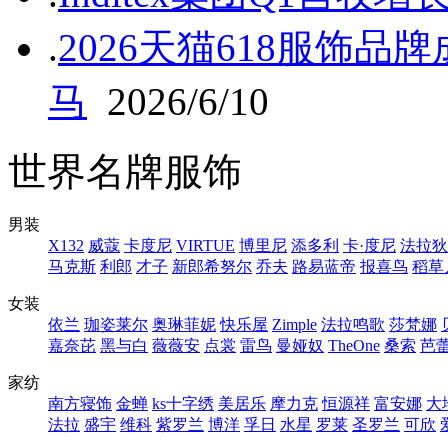
.
2026天猫618服饰
马
2026/6/10
世界名牌服饰
男装
X132
威蔻
卡度尼
VIRTUE
博里尼
添多利
卡·度尼
法拉狄
马克斯
利郎
才子
新郎希努尔
乔夫
路易蓝帝
报喜鸟
稻草
女装
依兰
珈姿莱尔
奥琳菲妮
快乐屋
Zimple
法拉鸣歌
莎梵娜
嘉奈芘
黑与白
薇薇安
点裳
雷鸟
曼娅奴
TheOne
桑索
芭
家纺
南方寝饰
金蝉
ks十字绣
美居乐
摩力克
恒源祥
富安娜
大
法拉
盛宇
维科
紫罗兰
博洋
孚日
水星
罗莱
圣罗兰
可欣