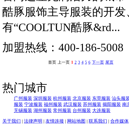
酷豚服饰主导服装的开发
有“COOLTUN酷豚&rd...
加盟热线：400-186-5008
首页
上一页
1
2
3
4
5
6
下一页
尾页
热门城市
广州服装
深圳服装
杭州服装
北京服装
东莞服装
汕头服
服装
宁波服装
福州服装
武汉服装
苏州服装
揭阳服装
南
无锡服装
湖州服装
常州服装
台州服装
大连服装
关于我们
|
法律声明
|
友情连接
|
网站地图
|
联系我们
|
合作媒体