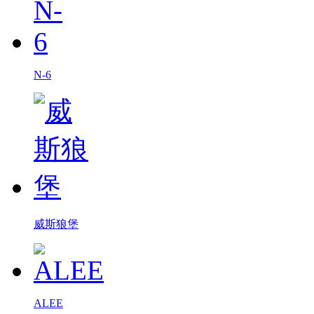
N-6
威斯狼堡
ALEE