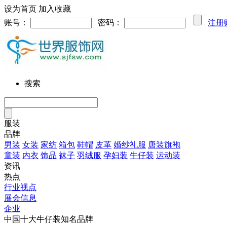
设为首页
加入收藏
账号：
密码：
注册
搜索
服装
品牌
男装
女装
家纺
箱包
鞋帽
皮革
婚纱礼服
唐装旗袍
童装
内衣
饰品
袜子
羽绒服
孕妇装
牛仔装
运动装
资讯
热点
行业视点
展会信息
企业
中国十大牛仔装知名品牌