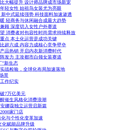
占比大幅提升 设计师品牌成市场新宠
引年轻女性 始祖鸟女装尤为亮眼
 新中式延续强势 科技面料加速渗透
回暖 轻商务与休闲融合成最大趋势
尚兼顾 深度切入女性户外赛道
在望 消费者对包容性时尚需求持续释放
重点 本土化运营是成功关键
比超六成 内容力成核心竞争壁垒
圈产品热销 开启内衣新消费时代
矩阵发力 主攻都市白领女装赛道
厂”新生态
经实战检验，全球化布局加速落地
新场景
工作纪实
突破7万亿美元
美觉醒催生风格化消费浪潮
玖姿安娜蔻独立运营启新篇
000家门店
品质化与个性化变革加速
云锦文化赋能品牌升级