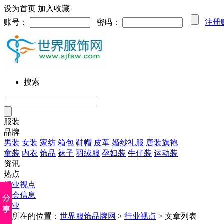
设为首页
加入收藏
账号：
密码：
注册
搜索
服装
品牌
男装
女装
家纺
箱包
鞋帽
皮革
婚纱礼服
唐装旗袍
童装
内衣
饰品
袜子
羽绒服
孕妇装
牛仔装
运动装
资讯
热点
行业视点
展会信息
企业
您所在的位置：
世界服饰品牌网
>
行业视点
> 文章列表