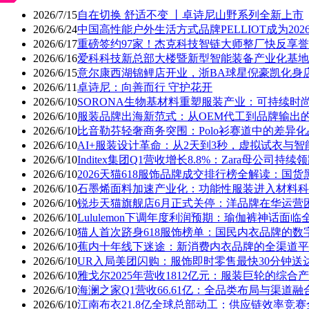
2026/7/15
自在切换 舒适不变 丨卓诗尼山野系列全新上市
2026/6/24
中国高性能户外生活方式品牌PELLIOT成为20
2026/6/17
重磅签约97家！杰克科技智链大师整厂快反享
2026/6/16
爱科科技新总部大楼暨新型智能装备产业化基地
2026/6/15
意尔康西湖锦鲤店开业，浙BA球星倪豪凯化身
2026/6/11
卓诗尼：向善而行 守护花开
2026/6/10
SORONA生物基材料重塑服装产业：可持续时
2026/6/10
服装品牌出海新范式：从OEM代工到品牌输出
2026/6/10
比音勒芬轻奢商务突围：Polo衫赛道中的差异
2026/6/10
AI+服装设计革命：从2天到3秒，虚拟试衣与
2026/6/10
Inditex集团Q1营收增长8.8%：Zara母公司
2026/6/10
2026天猫618服饰品牌成交排行榜全解读：国
2026/6/10
石墨烯面料加速产业化：功能性服装进入材料科
2026/6/10
锐步天猫旗舰店6月正式关停：洋品牌在华运营
2026/6/10
Lululemon下调年度利润预期：瑜伽裤神话面
2026/6/10
猫人首次跻身618服饰榜单：国民内衣品牌的数
2026/6/10
蕉内十年线下迷途：新消费内衣品牌的全渠道平
2026/6/10
UR入局美团闪购：服饰即时零售最快30分钟送
2026/6/10
雅戈尔2025年营收1812亿元：服装巨轮的综合
2026/6/10
海澜之家Q1营收66.61亿：全品类布局与渠道
2026/6/10
江南布衣21.8亿全球总部动工：供应链效率竞