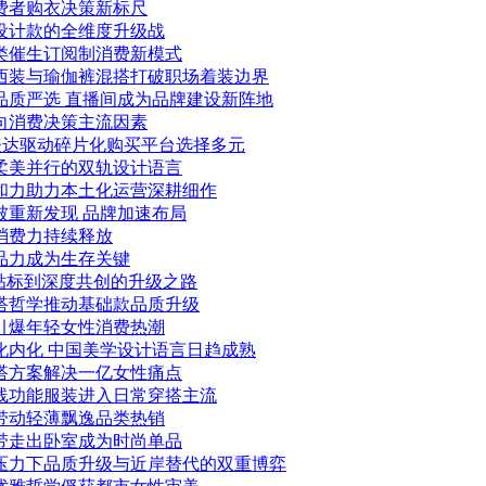
消费者购衣决策新标尺
到设计款的全维度升级战
品类催生订阅制消费新模式
力西装与瑜伽裤混搭打破职场着装边界
品质严选 直播间成为品牌建设新阵地
走向消费决策主流因素
性表达驱动碎片化购买平台选择多元
性柔美并行的双轨设计语言
亲和力助力本土化运营深耕细作
被重新发现 品牌加速布局
消费力持续释放
产品力成为生存关键
单贴标到深度共创的升级之路
穿搭哲学推动基础款品质升级
调引爆年轻女性消费热潮
化内化 中国美学设计语言日趋成熟
穿搭方案解决一亿女性痛点
外线功能服装进入日常穿搭主流
搭带动轻薄飘逸品类热销
吊带走出卧室成为时尚单品
税压力下品质升级与近岸替代的双重博弈