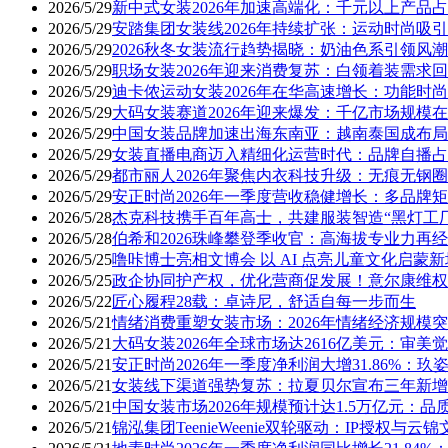
2026/5/29
新中式女装2026年加速高端化：千元以上产品
2026/5/29
安踏集团女装线2026年持续扩张：运动时尚吸
2026/5/29
2026秋冬女装流行趋势揭晓：奶油色系引领风潮
2026/5/29
职场女装2026年迎来消费复苏：白领着装需求
2026/5/29
迪卡侬运动女装2026年在华高速增长：功能时
2026/5/29
大码女装赛道2026年迎来爆发：千亿市场规模
2026/5/29
中国女装品牌加速出海东南亚：越南泰国成布局
2026/5/29
女装直播电商迈入精细化运营时代：品牌自播占
2026/5/29
都市丽人2026年聚焦内衣科技升级：无痕无钢
2026/5/29
安正时尚2026年一季度营收稳健增长：多品牌
2026/5/28
杰克科技携手百年高士，共建服装智造“黑灯工
2026/5/28
伯希和2026珠峰攀登季收官：高海拔专业力再
2026/5/25
噜咔博士亮相文博会 以 AI 点亮儿童文化启蒙
2026/5/25
政企协同护产权，优化营商促发展！意尔康维权
2026/5/22
匠心履程28载：卓诗尼，舒适自每一步而生
2026/5/21
情绪消费重塑女装市场：2026年情绪经济规模
2026/5/21
大码女装2026年全球市场达2616亿美元：审
2026/5/21
安正时尚2026年一季度净利润大增31.86%：
2026/5/21
女装线下渠道强势复苏：拉夏贝尔宣布三年新增2
2026/5/21
中国女装市场2026年规模预计达1.5万亿元：
2026/5/21
锦泓集团TeenieWeenie双轮驱动：IP授权与