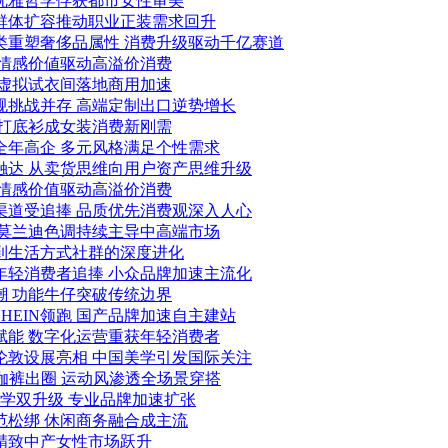
的优雅哲学俘获都市女性审美
管群体扩容推动职业正装需求回升
类重塑奢侈品属性 消费升级驱动千亿赛道
 情感价値驱动高溢价消费
 虚拟试衣间落地商用加速
规挑战并存 高端定制出口逆势增长
质打底衫成女装消费新刚需
全年高企 多元风格满足个性需求
触达 从卖货思维向用户资产思维升级
 情感价值驱动高溢价消费
渠道受追捧 品质优先消费观深入人心
 莫兰迪色调持续主导中高端市场
礼到生活方式社群的深度进化
年轻消费者追捧 小众品牌加速主流化
潮 功能牛仔突破传统边界
HEIN领跑 国产品牌加速自主建站
赋能 数字化运营重获年轻消费者
伦敦设展亮相 中国美学引发国际关注
张：瑜伽裤出圈 运动风渗透全场景穿搭
美学双升级 专业品牌加速扩张
范松绑 休闲商务融合成主流
向精致中产女性市场跃升