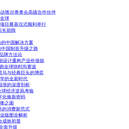
26达喀尔青奥会高级合作伙伴
誉全球
项目奠基仪式顺利举行
店长助阵
尚的中国解决方案
的中国制造升级之路
化品牌方法论
智能设计重构产业价值链
持续领跑全球快时尚赛道
货黑马与经典巨头的博弈
学的全新时代
困境的深度剖析
临全球经济逆风考验
字化焕新密码
衡之困
达的消费新范式
产业版图全解析
融合成效初显
赛全面升级