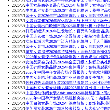
2026/6/2
法式极简女装2026年持续风靡中国：毫不费力
2026/6/2
中国女装商务套装市场2026年新格局：女性高
2026/6/2
中国真丝女装市场2026年高端化提速：桑蚕丝品
2026/6/1
亲子女装2026年市场加速崛起：母女同款揈热潮
2026/6/1
女装新零售2026年深化探索：线上线下深度融合
2026/6/1
中国女装出口欧洲市场2026年形势分析：绿色法
2026/6/1
打底衫经济2026年迸发增长：百元均价跑量 品
2026/6/1
中国连衣裙市场2026年全景解读：裙装消费热度
2026/6/1
女装私域运营2026年迈入精细化阶段：千人千面
2026/6/1
亲子女装市场2026年加速崛起：母女同款掀热潮
2026/6/1
奥莱女装消费2026年持续升温：高端品牌折扣化
2026/6/1
2026年女装流行色彩趋势报告：杏色奶油白领跑
2026/6/1
女装品牌会员体系2026年全面升级：从积分换
2026/6/1
中国针织女装品牌2026年集体崛起：独特质感获
2026/6/1
2026年中国牛仔女装市场全景报告：复古水洗回
2026/6/1
中国女装跨境电商2026年亚马逊赛道竞争加剧：S
2026/6/1
佐丹奴热风老牌女装2026年品牌复兴：怀旧经济
2026/6/1
中国独立女装设计师品牌2026年加速出海：纽约
2026/6/1
中国运动休闲女装Athleisure2026年持续扩
2026/6/1
2026年中国孕产女装市场规模突破800亿：功能
2026/6/1
中国白领女装市场2026年深度解析：职场着装规
2026/6/1
伊芙丽女装2026年加速轻奢转型：从大众定位