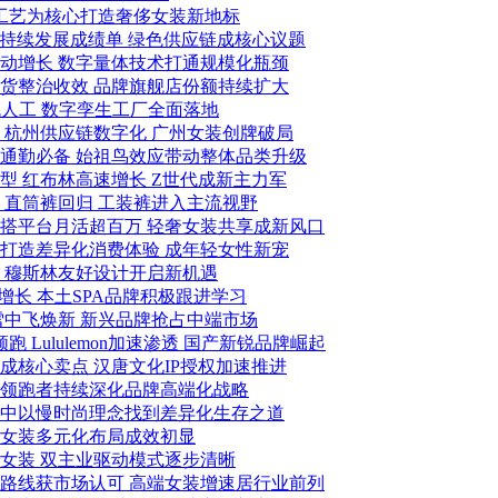
绒工艺为核心打造奢侈女装新地标
可持续发展成绩单 绿色供应链成核心议题
驱动增长 数字量体技术打通规模化瓶颈
假货整治收效 品牌旗舰店份额持续扩大
代人工 数字孪生工厂全面落地
级 杭州供应链数字化 广州女装创牌破局
成通勤必备 始祖鸟效应带动整体品类升级
型 红布林高速增长 Z世代成新主力军
 直筒裤回归 工装裤进入主流视野
穿搭平台月活超百万 轻奢女装共享成新风口
打造差异化消费体验 成年轻女性新宠
 穆斯林友好设计开启新机遇
增长 本土SPA品牌积极跟进学习
雪中飞焕新 新兴品牌抢占中端市场
 Lululemon加速渗透 国产新锐品牌崛起
成核心卖点 汉唐文化IP授权加速推进
装领跑者持续深化品牌高端化战略
潮中以慢时尚理念找到差异化生存之道
端女装多元化布局成效初显
同女装 双主业驱动模式逐步清晰
牌路线获市场认可 高端女装增速居行业前列