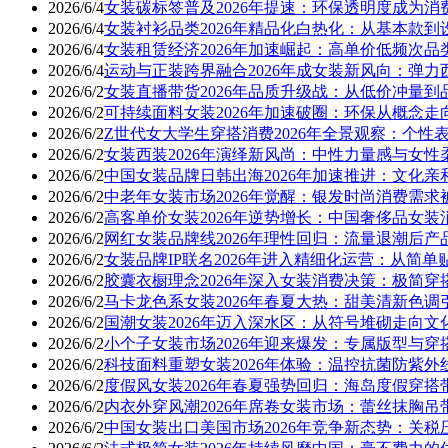
2026/6/4
女装碳标签普及2026年提速：环保透明度成为
2026/6/4
女装衬衫品类2026年精品化白热化：从基本款
2026/6/4
女装租赁经济2026年加速崛起：高单价低频次
2026/6/4
运动与正装跨界融合2026年成女装新风向：弹
2026/6/2
女装直播带货2026年品质升级战：从低价冲量到
2026/6/2
可持续面料女装2026年加速破圈：环保从概念
2026/6/2
Z世代女大学生穿搭消费2026年全景观察：个
2026/6/2
女装西装2026年演绎新风尚：中性力量感与女
2026/6/2
中国女装品牌日韩出海2026年加速推进：文化
2026/6/2
中老年女装市场2026年觉醒：银发时尚消费需求
2026/6/2
高客单价女装2026年逆势增长：中国奢侈品女装
2026/6/2
网红女装品牌线2026年理性回归：流量退潮后
2026/6/2
女装品牌IP联名2026年进入精细化运营：从简
2026/6/2
胶囊衣橱理念2026年深入女装消费决策：极简
2026/6/2
马卡龙色系女装2026年春夏大热：甜美清新色
2026/6/2
国潮女装2026年迈入深水区：从符号堆砌走向文
2026/6/2
小个子女装市场2026年迎来爆发：专属版型与
2026/6/2
科技面料重塑女装2026年体验：温控抗菌防紫
2026/6/2
度假风女装2026年春夏强势回归：海岛度假穿
2026/6/2
内衣外穿风潮2026年席卷女装市场：蕾丝抹胸
2026/6/2
中国女装出口美国市场2026年竞争新态势：关