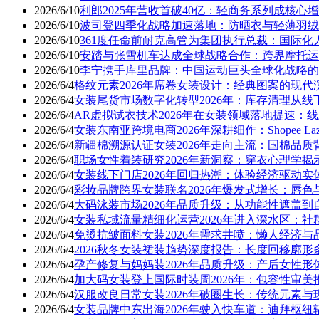
2026/6/10
利郎2025年营收首破40亿：轻商务系列成核心
2026/6/10
波司登四季化战略加速落地：防晒衣与轻薄羽绒
2026/6/10
361度任命前耐克高管为集团执行总裁：国际化
2026/6/10
安踏与张雪机车达成全球战略合作：跨界摩托运
2026/6/10
李宁携手库里品牌：中国运动巨头全球化战略的
2026/6/4
格纹元素2026年席卷女装设计：经典图案的现
2026/6/4
女装尾货市场数字化转型2026年：库存清理从
2026/6/4
AR虚拟试衣技术2026年在女装领域落地提速：
2026/6/4
女装东南亚跨境电商2026年深耕细作：Shopee 
2026/6/4
新疆棉溯源认证女装2026年走向主流：国棉品
2026/6/4
职场女性着装研究2026年新洞察：穿衣心理学
2026/6/4
女装线下门店2026年回归热潮：体验经济驱动实
2026/6/4
彩妆品牌跨界女装联名2026年爆发式增长：唇
2026/6/4
大码泳装市场2026年品质升级：从功能性遮盖
2026/6/4
女装私域流量精细化运营2026年进入深水区：
2026/6/4
免烫抗皱面料女装2026年需求井喷：懒人经济与
2026/6/4
2026秋冬女装裙装趋势深度报告：长度回移廓形
2026/6/4
孕产修复与妈妈装2026年品质升级：产后女性
2026/6/4
加大码女装登上国际时装周2026年：包容性审
2026/6/4
汉服改良日常女装2026年破圈生长：传统元素
2026/6/4
女装品牌中东出海2026年驶入快车道：迪拜枢纽