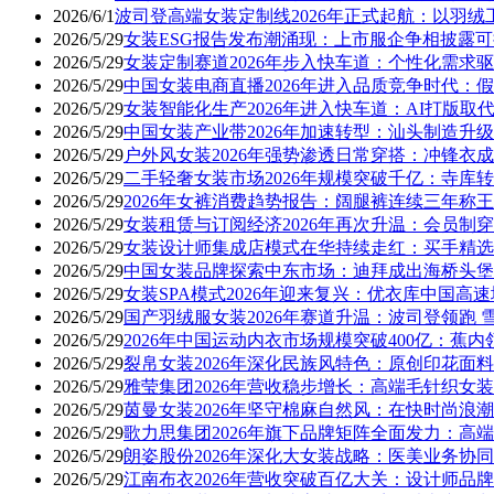
2026/6/1
波司登高端女装定制线2026年正式起航：以羽
2026/5/29
女装ESG报告发布潮涌现：上市服企争相披露
2026/5/29
女装定制赛道2026年步入快车道：个性化需求
2026/5/29
中国女装电商直播2026年进入品质竞争时代：
2026/5/29
女装智能化生产2026年进入快车道：AI打版取
2026/5/29
中国女装产业带2026年加速转型：汕头制造升
2026/5/29
户外风女装2026年强势渗透日常穿搭：冲锋衣
2026/5/29
二手轻奢女装市场2026年规模突破千亿：寺库转
2026/5/29
2026年女裤消费趋势报告：阔腿裤连续三年称王
2026/5/29
女装租赁与订阅经济2026年再次升温：会员制
2026/5/29
女装设计师集成店模式在华持续走红：买手精选
2026/5/29
中国女装品牌探索中东市场：迪拜成出海桥头堡
2026/5/29
女装SPA模式2026年迎来复兴：优衣库中国高速
2026/5/29
国产羽绒服女装2026年赛道升温：波司登领跑 
2026/5/29
2026年中国运动内衣市场规模突破400亿：蕉内领跑
2026/5/29
裂帛女装2026年深化民族风特色：原创印花面料
2026/5/29
雅莹集团2026年营收稳步增长：高端毛针织女
2026/5/29
茵曼女装2026年坚守棉麻自然风：在快时尚浪
2026/5/29
歌力思集团2026年旗下品牌矩阵全面发力：高
2026/5/29
朗姿股份2026年深化大女装战略：医美业务协
2026/5/29
江南布衣2026年营收突破百亿大关：设计师品