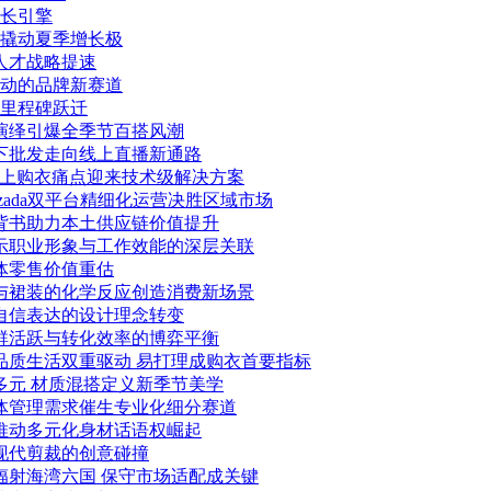
增长引擎
撬动夏季增长极
人才战略提速
动的品牌新赛道
里程碑跃迁
代演绎引爆全季节百搭风潮
线下批发走向线上直播新通路
线上购衣痛点迎来技术级解决方案
Lazada双平台精细化运营决胜区域市场
质背书助力本土供应链价值提升
揭示职业形象与工作效能的深层关联
体零售价值重估
色与裙装的化学反应创造消费新场景
到自信表达的设计理念转变
社群活跃与转化效率的博弈平衡
品质生活双重驱动 易打理成购衣首要指标
多元 材质混搭定义新季节美学
形体管理需求催生专业化细分赛道
美推动多元化身材话语权崛起
与现代剪裁的创意碰撞
辐射海湾六国 保守市场适配成关键