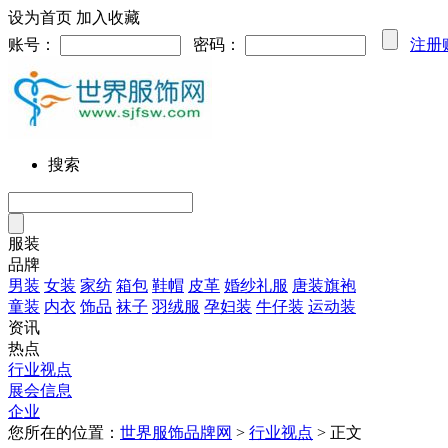
设为首页
加入收藏
账号：
密码：
注册
搜索
服装
品牌
男装
女装
家纺
箱包
鞋帽
皮革
婚纱礼服
唐装旗袍
童装
内衣
饰品
袜子
羽绒服
孕妇装
牛仔装
运动装
资讯
热点
行业视点
展会信息
企业
您所在的位置：
世界服饰品牌网
>
行业视点
> 正文