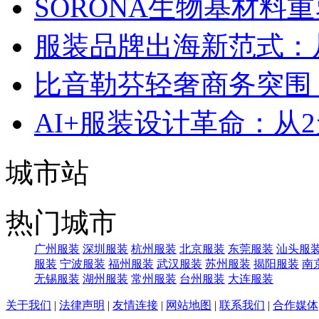
SORONA生物基材料
服装品牌出海新范式：
比音勒芬轻奢商务突围：
AI+服装设计革命：从
城市站
热门城市
广州服装
深圳服装
杭州服装
北京服装
东莞服装
汕头服
服装
宁波服装
福州服装
武汉服装
苏州服装
揭阳服装
南
无锡服装
湖州服装
常州服装
台州服装
大连服装
关于我们
|
法律声明
|
友情连接
|
网站地图
|
联系我们
|
合作媒体