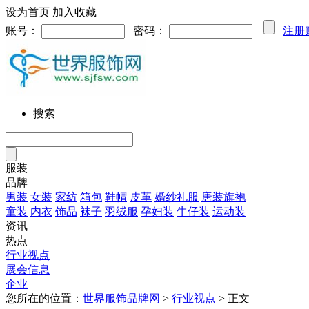
设为首页
加入收藏
账号：
密码：
注册
搜索
服装
品牌
男装
女装
家纺
箱包
鞋帽
皮革
婚纱礼服
唐装旗袍
童装
内衣
饰品
袜子
羽绒服
孕妇装
牛仔装
运动装
资讯
热点
行业视点
展会信息
企业
您所在的位置：
世界服饰品牌网
>
行业视点
> 正文