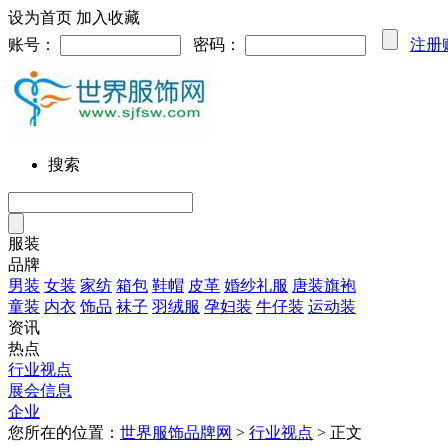
设为首页
加入收藏
账号：
密码：
注册
搜索
服装
品牌
男装
女装
家纺
箱包
鞋帽
皮革
婚纱礼服
唐装旗袍
童装
内衣
饰品
袜子
羽绒服
孕妇装
牛仔装
运动装
资讯
热点
行业视点
展会信息
企业
您所在的位置：
世界服饰品牌网
>
行业视点
> 正文