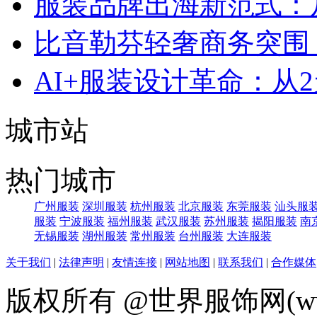
服装品牌出海新范式：
比音勒芬轻奢商务突围：
AI+服装设计革命：从
城市站
热门城市
广州服装
深圳服装
杭州服装
北京服装
东莞服装
汕头服
服装
宁波服装
福州服装
武汉服装
苏州服装
揭阳服装
南
无锡服装
湖州服装
常州服装
台州服装
大连服装
关于我们
|
法律声明
|
友情连接
|
网站地图
|
联系我们
|
合作媒体
版权所有 @世界服饰网(www