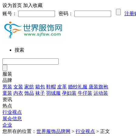
设为首页
加入收藏
账号：
密码：
注册
搜索
服装
品牌
男装
女装
家纺
箱包
鞋帽
皮革
婚纱礼服
唐装旗袍
童装
内衣
饰品
袜子
羽绒服
孕妇装
牛仔装
运动装
资讯
热点
行业视点
展会信息
企业
您所在的位置：
世界服饰品牌网
>
行业视点
> 正文