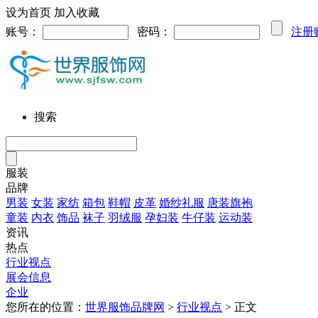
设为首页
加入收藏
账号：
密码：
注册
搜索
服装
品牌
男装
女装
家纺
箱包
鞋帽
皮革
婚纱礼服
唐装旗袍
童装
内衣
饰品
袜子
羽绒服
孕妇装
牛仔装
运动装
资讯
热点
行业视点
展会信息
企业
您所在的位置：
世界服饰品牌网
>
行业视点
> 正文