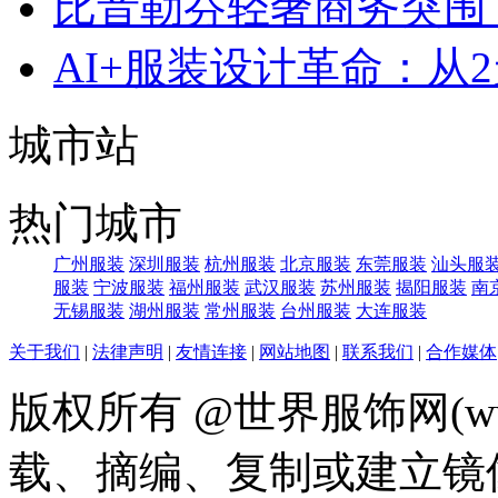
比音勒芬轻奢商务突围：
AI+服装设计革命：从
城市站
热门城市
广州服装
深圳服装
杭州服装
北京服装
东莞服装
汕头服
服装
宁波服装
福州服装
武汉服装
苏州服装
揭阳服装
南
无锡服装
湖州服装
常州服装
台州服装
大连服装
关于我们
|
法律声明
|
友情连接
|
网站地图
|
联系我们
|
合作媒体
版权所有 @世界服饰网(www
载、摘编、复制或建立镜