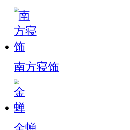
南方寝饰
金蝉