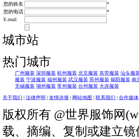
您的姓名
*
您的电话
*
E-mail
城市站
热门城市
广州服装
深圳服装
杭州服装
北京服装
东莞服装
汕头服
服装
宁波服装
福州服装
武汉服装
苏州服装
揭阳服装
南
无锡服装
湖州服装
常州服装
台州服装
大连服装
关于我们
|
法律声明
|
友情连接
|
网站地图
|
联系我们
|
合作媒体
版权所有 @世界服饰网(www
载、摘编、复制或建立镜