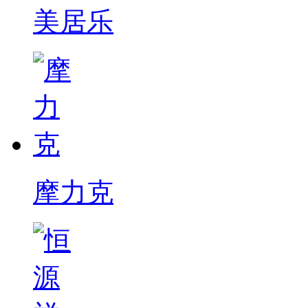
美居乐
摩力克