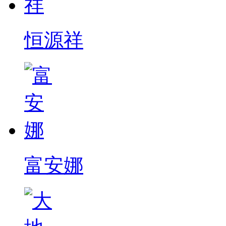
恒源祥
富安娜