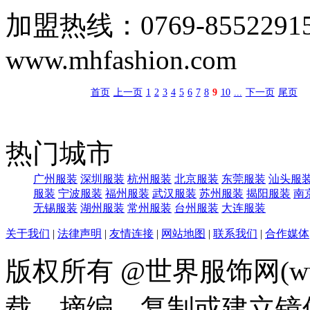
加盟热线：0769-85522
www.mhfashion.com
首页
上一页
1
2
3
4
5
6
7
8
9
10
...
下一页
尾页
热门城市
广州服装
深圳服装
杭州服装
北京服装
东莞服装
汕头服
服装
宁波服装
福州服装
武汉服装
苏州服装
揭阳服装
南
无锡服装
湖州服装
常州服装
台州服装
大连服装
关于我们
|
法律声明
|
友情连接
|
网站地图
|
联系我们
|
合作媒体
版权所有 @世界服饰网(www
载、摘编、复制或建立镜