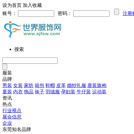
设为首页
加入收藏
账号：
密码：
注册
搜索
服装
品牌
男装
女装
家纺
箱包
鞋帽
皮革
婚纱礼服
唐装旗袍
童装
内衣
饰品
袜子
羽绒服
孕妇装
牛仔装
运动装
资讯
热点
行业视点
展会信息
企业
东莞知名品牌