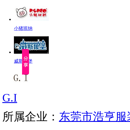
小猪班纳
威斯狼堡
G.I
所属企业：
东莞市浩亨服