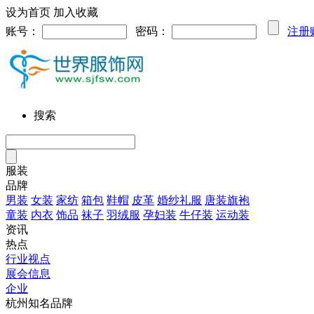
设为首页
加入收藏
账号：
密码：
注册
搜索
服装
品牌
男装
女装
家纺
箱包
鞋帽
皮革
婚纱礼服
唐装旗袍
童装
内衣
饰品
袜子
羽绒服
孕妇装
牛仔装
运动装
资讯
热点
行业视点
展会信息
企业
杭州知名品牌