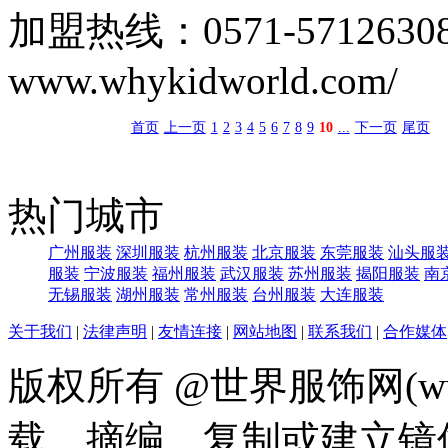
加盟热线：0571-57126
www.whykidworld.com/
首页
上一页
1
2
3
4
5
6
7
8
9
10
...
下一页
尾页
热门城市
广州服装
深圳服装
杭州服装
北京服装
东莞服装
汕头服
服装
宁波服装
福州服装
武汉服装
苏州服装
揭阳服装
南
无锡服装
湖州服装
常州服装
台州服装
大连服装
关于我们
|
法律声明
|
友情连接
|
网站地图
|
联系我们
|
合作媒体
版权所有 @世界服饰网(www
载、摘编、复制或建立镜