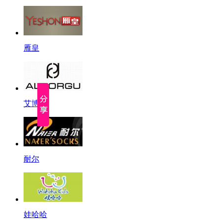
雁皇
艾博古
耐尔
娃哈哈