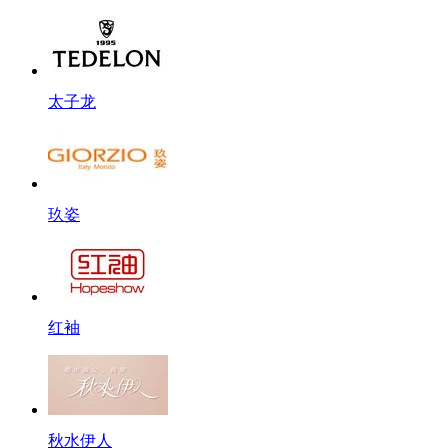
太子龙
玖姿
红袖
秋水伊人