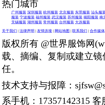
热门城市
广州服装
深圳服装
杭州服装
北京服装
东莞服装
汕头服
服装
宁波服装
福州服装
武汉服装
苏州服装
揭阳服装
南
无锡服装
湖州服装
常州服装
台州服装
大连服装
关于我们
|
法律声明
|
友情连接
|
网站地图
|
联系我们
|
合作媒体
版权所有 @世界服饰网(www
载、摘编、复制或建立镜
任。
技术支持与报障：sjfsw@
系手机：17357142315 