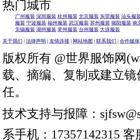
热门城市
广州服装
深圳服装
杭州服装
北京服装
东莞服装
汕头服
服装
宁波服装
福州服装
武汉服装
苏州服装
揭阳服装
南
无锡服装
湖州服装
常州服装
台州服装
大连服装
关于我们
|
法律声明
|
友情连接
|
网站地图
|
联系我们
|
合作媒体
版权所有 @世界服饰网(www
载、摘编、复制或建立镜
任。
技术支持与报障：sjfsw@
系手机：17357142315 