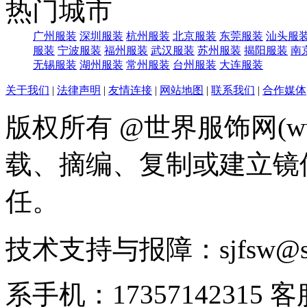
热门城市
广州服装
深圳服装
杭州服装
北京服装
东莞服装
汕头服
服装
宁波服装
福州服装
武汉服装
苏州服装
揭阳服装
南
无锡服装
湖州服装
常州服装
台州服装
大连服装
关于我们
|
法律声明
|
友情连接
|
网站地图
|
联系我们
|
合作媒体
版权所有 @世界服饰网(www
载、摘编、复制或建立镜
任。
技术支持与报障：sjfsw@
系手机：17357142315 