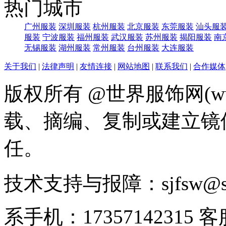
热门城市
广州服装
深圳服装
杭州服装
北京服装
东莞服装
汕头服
服装
宁波服装
福州服装
武汉服装
苏州服装
揭阳服装
南
无锡服装
湖州服装
常州服装
台州服装
大连服装
关于我们
|
法律声明
|
友情连接
|
网站地图
|
联系我们
|
合作媒体
版权所有 @世界服饰网(www
载、摘编、复制或建立镜
任。
技术支持与报障：sjfsw@
系手机：17357142315 