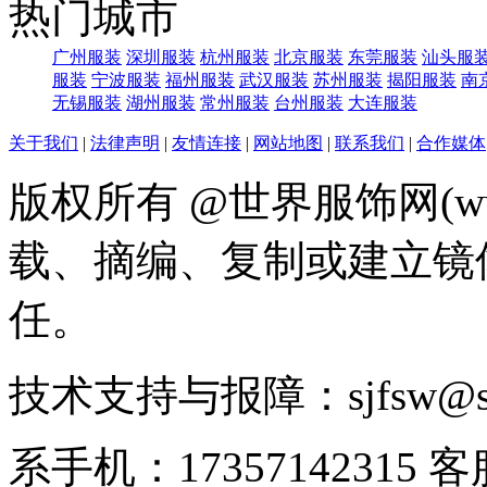
热门城市
广州服装
深圳服装
杭州服装
北京服装
东莞服装
汕头服
服装
宁波服装
福州服装
武汉服装
苏州服装
揭阳服装
南
无锡服装
湖州服装
常州服装
台州服装
大连服装
关于我们
|
法律声明
|
友情连接
|
网站地图
|
联系我们
|
合作媒体
版权所有 @世界服饰网(www
载、摘编、复制或建立镜
任。
技术支持与报障：sjfsw@
系手机：17357142315 