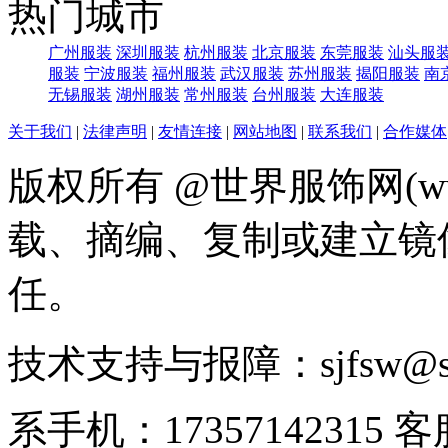
热门城市
广州服装
深圳服装
杭州服装
北京服装
东莞服装
汕头服
服装
宁波服装
福州服装
武汉服装
苏州服装
揭阳服装
南
无锡服装
湖州服装
常州服装
台州服装
大连服装
关于我们
|
法律声明
|
友情连接
|
网站地图
|
联系我们
|
合作媒体
版权所有 @世界服饰网(www
载、摘编、复制或建立镜
任。
技术支持与报障：sjfsw@
系手机：17357142315 