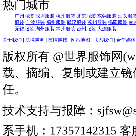
热门城市
广州服装
深圳服装
杭州服装
北京服装
东莞服装
汕头服
服装
宁波服装
福州服装
武汉服装
苏州服装
揭阳服装
南
无锡服装
湖州服装
常州服装
台州服装
大连服装
关于我们
|
法律声明
|
友情连接
|
网站地图
|
联系我们
|
合作媒体
版权所有 @世界服饰网(www
载、摘编、复制或建立镜
任。
技术支持与报障：sjfsw@
系手机：17357142315 