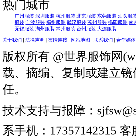
热门城市
广州服装
深圳服装
杭州服装
北京服装
东莞服装
汕头服
服装
宁波服装
福州服装
武汉服装
苏州服装
揭阳服装
南
无锡服装
湖州服装
常州服装
台州服装
大连服装
关于我们
|
法律声明
|
友情连接
|
网站地图
|
联系我们
|
合作媒体
版权所有 @世界服饰网(www
载、摘编、复制或建立镜
任。
技术支持与报障：sjfsw@
系手机：17357142315 