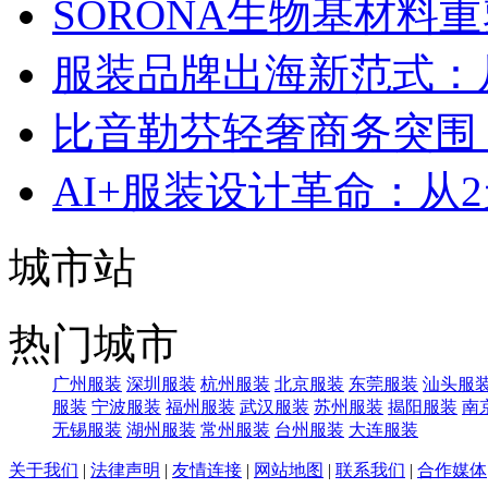
SORONA生物基材料
服装品牌出海新范式：
比音勒芬轻奢商务突围：
AI+服装设计革命：从
城市站
热门城市
广州服装
深圳服装
杭州服装
北京服装
东莞服装
汕头服
服装
宁波服装
福州服装
武汉服装
苏州服装
揭阳服装
南
无锡服装
湖州服装
常州服装
台州服装
大连服装
关于我们
|
法律声明
|
友情连接
|
网站地图
|
联系我们
|
合作媒体