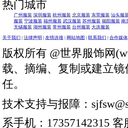
热门城市
广州服装
深圳服装
杭州服装
北京服装
东莞服装
汕头服
服装
宁波服装
福州服装
武汉服装
苏州服装
揭阳服装
南
无锡服装
湖州服装
常州服装
台州服装
大连服装
关于我们
|
法律声明
|
友情连接
|
网站地图
|
联系我们
|
合作媒体
版权所有 @世界服饰网(www
载、摘编、复制或建立镜
任。
技术支持与报障：sjfsw@
系手机：17357142315 