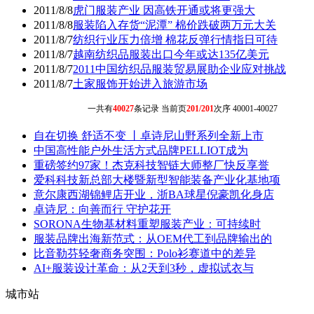
2011/8/8
虎门服装产业 因高铁开通或将更强大
2011/8/8
服装陷入存货“泥潭” 棉价跌破两万元大关
2011/8/7
纺织行业压力倍增 棉花反弹行情指日可待
2011/8/7
越南纺织品服装出口今年或达135亿美元
2011/8/7
2011中国纺织品服装贸易展助企业应对挑战
2011/8/7
土家服饰开始进入旅游市场
一共有
40027
条记录 当前页
201/201
次序 40001-40027
自在切换 舒适不变 丨卓诗尼山野系列全新上市
中国高性能户外生活方式品牌PELLIOT成为
重磅签约97家！杰克科技智链大师整厂快反享誉
爱科科技新总部大楼暨新型智能装备产业化基地项
意尔康西湖锦鲤店开业，浙BA球星倪豪凯化身店
卓诗尼：向善而行 守护花开
SORONA生物基材料重塑服装产业：可持续时
服装品牌出海新范式：从OEM代工到品牌输出的
比音勒芬轻奢商务突围：Polo衫赛道中的差异
AI+服装设计革命：从2天到3秒，虚拟试衣与
城市站