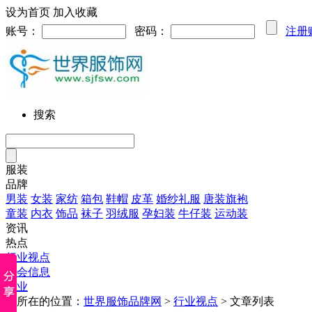
设为首页
加入收藏
账号：
密码：
注册
搜索
服装
品牌
男装
女装
家纺
箱包
鞋帽
皮革
婚纱礼服
唐装旗袍
童装
内衣
饰品
袜子
羽绒服
孕妇装
牛仔装
运动装
资讯
热点
行业视点
展会信息
企业
您所在的位置：
世界服饰品牌网
>
行业视点
> 文章列表