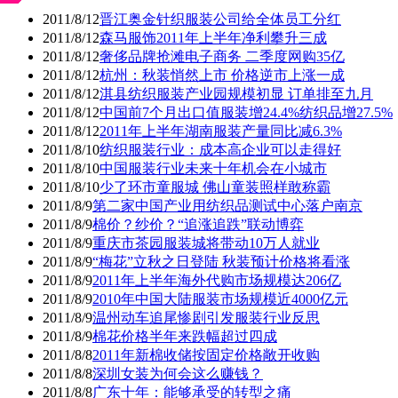
2011/8/12
晋江奥金针织服装公司给全体员工分红
2011/8/12
森马服饰2011年上半年净利攀升三成
2011/8/12
奢侈品牌抢滩电子商务 二季度网购35亿
2011/8/12
杭州：秋装悄然上市 价格逆市上涨一成
2011/8/12
淇县纺织服装产业园规模初显 订单排至九月
2011/8/12
中国前7个月出口值服装增24.4%纺织品增27.5%
2011/8/12
2011年上半年湖南服装产量同比减6.3%
2011/8/10
纺织服装行业：成本高企业可以走得好
2011/8/10
中国服装行业未来十年机会在小城市
2011/8/10
少了环市童服城 佛山童装照样敢称霸
2011/8/9
第二家中国产业用纺织品测试中心落户南京
2011/8/9
棉价？纱价？“追涨追跌”联动博弈
2011/8/9
重庆市茶园服装城将带动10万人就业
2011/8/9
“梅花”立秋之日登陆 秋装预计价格将看涨
2011/8/9
2011年上半年海外代购市场规模达206亿
2011/8/9
2010年中国大陆服装市场规模近4000亿元
2011/8/9
温州动车追尾惨剧引发服装行业反思
2011/8/9
棉花价格半年来跌幅超过四成
2011/8/8
2011年新棉收储按固定价格敞开收购
2011/8/8
深圳女装为何会这么赚钱？
2011/8/8
广东十年：能够承受的转型之痛