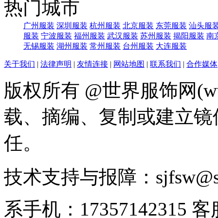
热门城市
广州服装
深圳服装
杭州服装
北京服装
东莞服装
汕头服
服装
宁波服装
福州服装
武汉服装
苏州服装
揭阳服装
南
无锡服装
湖州服装
常州服装
台州服装
大连服装
关于我们
|
法律声明
|
友情连接
|
网站地图
|
联系我们
|
合作媒体
版权所有 @世界服饰网(www
载、摘编、复制或建立镜
任。
技术支持与报障：sjfsw@
系手机：17357142315 