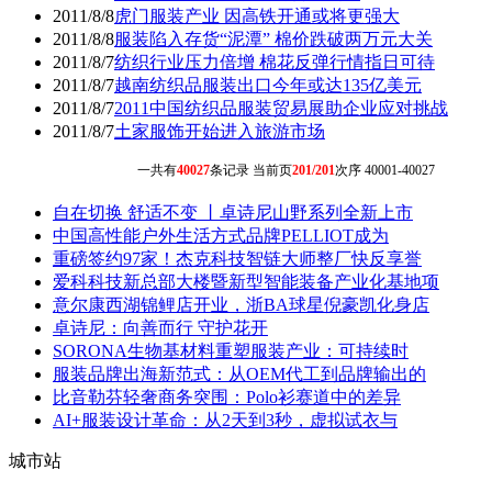
2011/8/8
虎门服装产业 因高铁开通或将更强大
2011/8/8
服装陷入存货“泥潭” 棉价跌破两万元大关
2011/8/7
纺织行业压力倍增 棉花反弹行情指日可待
2011/8/7
越南纺织品服装出口今年或达135亿美元
2011/8/7
2011中国纺织品服装贸易展助企业应对挑战
2011/8/7
土家服饰开始进入旅游市场
一共有
40027
条记录 当前页
201/201
次序 40001-40027
自在切换 舒适不变 丨卓诗尼山野系列全新上市
中国高性能户外生活方式品牌PELLIOT成为
重磅签约97家！杰克科技智链大师整厂快反享誉
爱科科技新总部大楼暨新型智能装备产业化基地项
意尔康西湖锦鲤店开业，浙BA球星倪豪凯化身店
卓诗尼：向善而行 守护花开
SORONA生物基材料重塑服装产业：可持续时
服装品牌出海新范式：从OEM代工到品牌输出的
比音勒芬轻奢商务突围：Polo衫赛道中的差异
AI+服装设计革命：从2天到3秒，虚拟试衣与
城市站