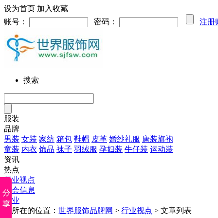
设为首页
加入收藏
账号：
密码：
注册
搜索
服装
品牌
男装
女装
家纺
箱包
鞋帽
皮革
婚纱礼服
唐装旗袍
童装
内衣
饰品
袜子
羽绒服
孕妇装
牛仔装
运动装
资讯
热点
行业视点
展会信息
企业
您所在的位置：
世界服饰品牌网
>
行业视点
> 文章列表