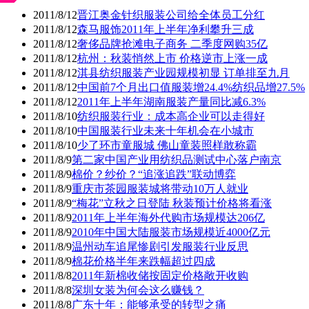
2011/8/12
晋江奥金针织服装公司给全体员工分红
2011/8/12
森马服饰2011年上半年净利攀升三成
2011/8/12
奢侈品牌抢滩电子商务 二季度网购35亿
2011/8/12
杭州：秋装悄然上市 价格逆市上涨一成
2011/8/12
淇县纺织服装产业园规模初显 订单排至九月
2011/8/12
中国前7个月出口值服装增24.4%纺织品增27.5%
2011/8/12
2011年上半年湖南服装产量同比减6.3%
2011/8/10
纺织服装行业：成本高企业可以走得好
2011/8/10
中国服装行业未来十年机会在小城市
2011/8/10
少了环市童服城 佛山童装照样敢称霸
2011/8/9
第二家中国产业用纺织品测试中心落户南京
2011/8/9
棉价？纱价？“追涨追跌”联动博弈
2011/8/9
重庆市茶园服装城将带动10万人就业
2011/8/9
“梅花”立秋之日登陆 秋装预计价格将看涨
2011/8/9
2011年上半年海外代购市场规模达206亿
2011/8/9
2010年中国大陆服装市场规模近4000亿元
2011/8/9
温州动车追尾惨剧引发服装行业反思
2011/8/9
棉花价格半年来跌幅超过四成
2011/8/8
2011年新棉收储按固定价格敞开收购
2011/8/8
深圳女装为何会这么赚钱？
2011/8/8
广东十年：能够承受的转型之痛