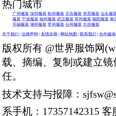
热门城市
广州服装
深圳服装
杭州服装
北京服装
东莞服装
汕头服
服装
宁波服装
福州服装
武汉服装
苏州服装
揭阳服装
南
无锡服装
湖州服装
常州服装
台州服装
大连服装
关于我们
|
法律声明
|
友情连接
|
网站地图
|
联系我们
|
合作媒体
版权所有 @世界服饰网(www
载、摘编、复制或建立镜
任。
技术支持与报障：sjfsw@
系手机：17357142315 