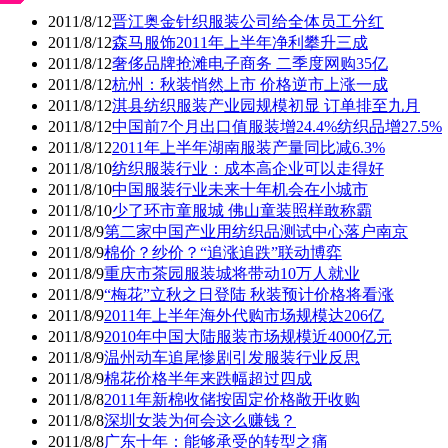
2011/8/12
晋江奥金针织服装公司给全体员工分红
2011/8/12
森马服饰2011年上半年净利攀升三成
2011/8/12
奢侈品牌抢滩电子商务 二季度网购35亿
2011/8/12
杭州：秋装悄然上市 价格逆市上涨一成
2011/8/12
淇县纺织服装产业园规模初显 订单排至九月
2011/8/12
中国前7个月出口值服装增24.4%纺织品增27.5%
2011/8/12
2011年上半年湖南服装产量同比减6.3%
2011/8/10
纺织服装行业：成本高企业可以走得好
2011/8/10
中国服装行业未来十年机会在小城市
2011/8/10
少了环市童服城 佛山童装照样敢称霸
2011/8/9
第二家中国产业用纺织品测试中心落户南京
2011/8/9
棉价？纱价？“追涨追跌”联动博弈
2011/8/9
重庆市茶园服装城将带动10万人就业
2011/8/9
“梅花”立秋之日登陆 秋装预计价格将看涨
2011/8/9
2011年上半年海外代购市场规模达206亿
2011/8/9
2010年中国大陆服装市场规模近4000亿元
2011/8/9
温州动车追尾惨剧引发服装行业反思
2011/8/9
棉花价格半年来跌幅超过四成
2011/8/8
2011年新棉收储按固定价格敞开收购
2011/8/8
深圳女装为何会这么赚钱？
2011/8/8
广东十年：能够承受的转型之痛