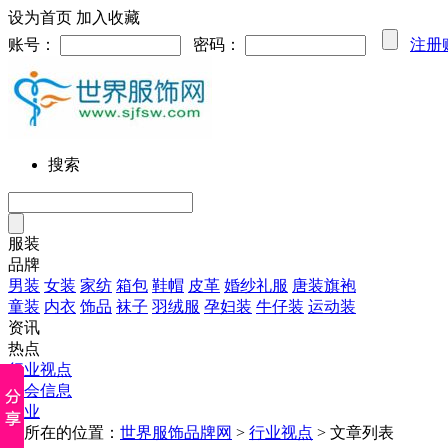
设为首页
加入收藏
账号：
密码：
注册
搜索
服装
品牌
男装
女装
家纺
箱包
鞋帽
皮革
婚纱礼服
唐装旗袍
童装
内衣
饰品
袜子
羽绒服
孕妇装
牛仔装
运动装
资讯
热点
行业视点
展会信息
企业
您所在的位置：
世界服饰品牌网
>
行业视点
> 文章列表