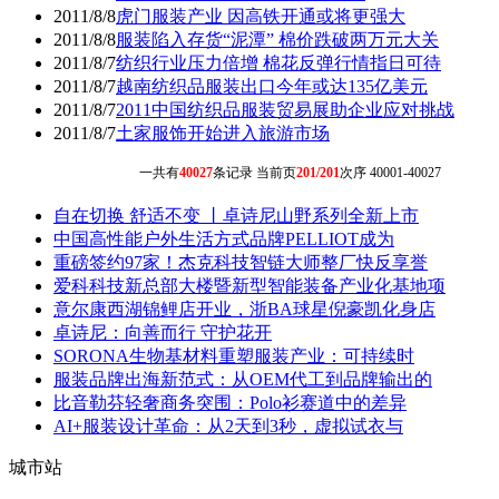
2011/8/8
虎门服装产业 因高铁开通或将更强大
2011/8/8
服装陷入存货“泥潭” 棉价跌破两万元大关
2011/8/7
纺织行业压力倍增 棉花反弹行情指日可待
2011/8/7
越南纺织品服装出口今年或达135亿美元
2011/8/7
2011中国纺织品服装贸易展助企业应对挑战
2011/8/7
土家服饰开始进入旅游市场
一共有
40027
条记录 当前页
201/201
次序 40001-40027
自在切换 舒适不变 丨卓诗尼山野系列全新上市
中国高性能户外生活方式品牌PELLIOT成为
重磅签约97家！杰克科技智链大师整厂快反享誉
爱科科技新总部大楼暨新型智能装备产业化基地项
意尔康西湖锦鲤店开业，浙BA球星倪豪凯化身店
卓诗尼：向善而行 守护花开
SORONA生物基材料重塑服装产业：可持续时
服装品牌出海新范式：从OEM代工到品牌输出的
比音勒芬轻奢商务突围：Polo衫赛道中的差异
AI+服装设计革命：从2天到3秒，虚拟试衣与
城市站