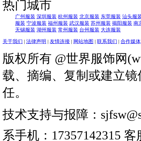
热门城市
广州服装
深圳服装
杭州服装
北京服装
东莞服装
汕头服
服装
宁波服装
福州服装
武汉服装
苏州服装
揭阳服装
南
无锡服装
湖州服装
常州服装
台州服装
大连服装
关于我们
|
法律声明
|
友情连接
|
网站地图
|
联系我们
|
合作媒体
版权所有 @世界服饰网(www
载、摘编、复制或建立镜
任。
技术支持与报障：sjfsw@
系手机：17357142315 