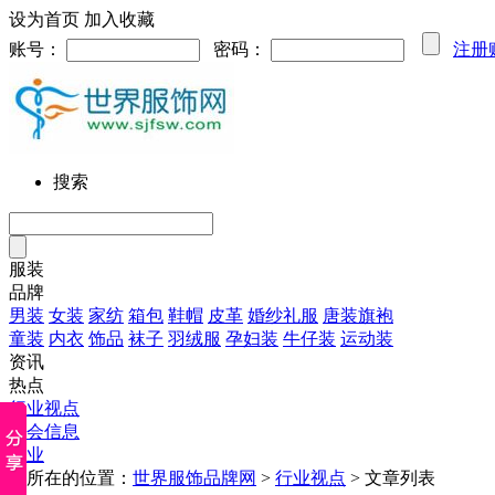
设为首页
加入收藏
账号：
密码：
注册
搜索
服装
品牌
男装
女装
家纺
箱包
鞋帽
皮革
婚纱礼服
唐装旗袍
童装
内衣
饰品
袜子
羽绒服
孕妇装
牛仔装
运动装
资讯
热点
行业视点
展会信息
企业
您所在的位置：
世界服饰品牌网
>
行业视点
> 文章列表