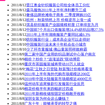
2011/8/12
晋江奥金针织服装公司给全体员工分红
2011/8/12
森马服饰2011年上半年净利攀升三成
2011/8/12
奢侈品牌抢滩电子商务 二季度网购35亿
2011/8/12
杭州：秋装悄然上市 价格逆市上涨一成
2011/8/12
淇县纺织服装产业园规模初显 订单排至九月
2011/8/12
中国前7个月出口值服装增24.4%纺织品增27.5%
2011/8/12
2011年上半年湖南服装产量同比减6.3%
2011/8/10
纺织服装行业：成本高企业可以走得好
2011/8/10
中国服装行业未来十年机会在小城市
2011/8/10
少了环市童服城 佛山童装照样敢称霸
2011/8/9
第二家中国产业用纺织品测试中心落户南京
2011/8/9
棉价？纱价？“追涨追跌”联动博弈
2011/8/9
重庆市茶园服装城将带动10万人就业
2011/8/9
“梅花”立秋之日登陆 秋装预计价格将看涨
2011/8/9
2011年上半年海外代购市场规模达206亿
2011/8/9
2010年中国大陆服装市场规模近4000亿元
2011/8/9
温州动车追尾惨剧引发服装行业反思
2011/8/9
棉花价格半年来跌幅超过四成
2011/8/8
2011年新棉收储按固定价格敞开收购
2011/8/8
深圳女装为何会这么赚钱？
2011/8/8
广东十年：能够承受的转型之痛