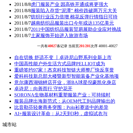
2011/8/8
虎门服装产业 因高铁开通或将更强大
2011/8/8
服装陷入存货“泥潭” 棉价跌破两万元大关
2011/8/7
纺织行业压力倍增 棉花反弹行情指日可待
2011/8/7
越南纺织品服装出口今年或达135亿美元
2011/8/7
2011中国纺织品服装贸易展助企业应对挑战
2011/8/7
土家服饰开始进入旅游市场
一共有
40027
条记录 当前页
201/201
次序 40001-40027
自在切换 舒适不变 丨卓诗尼山野系列全新上市
中国高性能户外生活方式品牌PELLIOT成为
重磅签约97家！杰克科技智链大师整厂快反享誉
爱科科技新总部大楼暨新型智能装备产业化基地项
意尔康西湖锦鲤店开业，浙BA球星倪豪凯化身店
卓诗尼：向善而行 守护花开
SORONA生物基材料重塑服装产业：可持续时
服装品牌出海新范式：从OEM代工到品牌输出的
比音勒芬轻奢商务突围：Polo衫赛道中的差异
AI+服装设计革命：从2天到3秒，虚拟试衣与
城市站