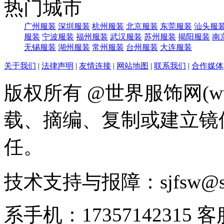
热门城市
广州服装
深圳服装
杭州服装
北京服装
东莞服装
汕头服
服装
宁波服装
福州服装
武汉服装
苏州服装
揭阳服装
南
无锡服装
湖州服装
常州服装
台州服装
大连服装
关于我们
|
法律声明
|
友情连接
|
网站地图
|
联系我们
|
合作媒体
版权所有 @世界服饰网(www
载、摘编、复制或建立镜
任。
技术支持与报障：sjfsw@
系手机：17357142315 