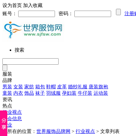
设为首页
加入收藏
账号：
密码：
注册
搜索
服装
品牌
男装
女装
家纺
箱包
鞋帽
皮革
婚纱礼服
唐装旗袍
童装
内衣
饰品
袜子
羽绒服
孕妇装
牛仔装
运动装
资讯
热点
行业视点
展会信息
企业
您所在的位置：
世界服饰品牌网
>
行业视点
> 文章列表