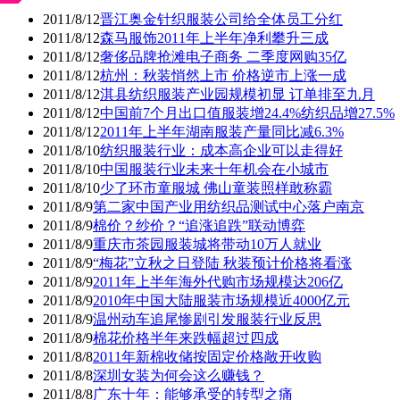
2011/8/12
晋江奥金针织服装公司给全体员工分红
2011/8/12
森马服饰2011年上半年净利攀升三成
2011/8/12
奢侈品牌抢滩电子商务 二季度网购35亿
2011/8/12
杭州：秋装悄然上市 价格逆市上涨一成
2011/8/12
淇县纺织服装产业园规模初显 订单排至九月
2011/8/12
中国前7个月出口值服装增24.4%纺织品增27.5%
2011/8/12
2011年上半年湖南服装产量同比减6.3%
2011/8/10
纺织服装行业：成本高企业可以走得好
2011/8/10
中国服装行业未来十年机会在小城市
2011/8/10
少了环市童服城 佛山童装照样敢称霸
2011/8/9
第二家中国产业用纺织品测试中心落户南京
2011/8/9
棉价？纱价？“追涨追跌”联动博弈
2011/8/9
重庆市茶园服装城将带动10万人就业
2011/8/9
“梅花”立秋之日登陆 秋装预计价格将看涨
2011/8/9
2011年上半年海外代购市场规模达206亿
2011/8/9
2010年中国大陆服装市场规模近4000亿元
2011/8/9
温州动车追尾惨剧引发服装行业反思
2011/8/9
棉花价格半年来跌幅超过四成
2011/8/8
2011年新棉收储按固定价格敞开收购
2011/8/8
深圳女装为何会这么赚钱？
2011/8/8
广东十年：能够承受的转型之痛