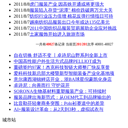
2011/8/8
虎门服装产业 因高铁开通或将更强大
2011/8/8
服装陷入存货“泥潭” 棉价跌破两万元大关
2011/8/7
纺织行业压力倍增 棉花反弹行情指日可待
2011/8/7
越南纺织品服装出口今年或达135亿美元
2011/8/7
2011中国纺织品服装贸易展助企业应对挑战
2011/8/7
土家服饰开始进入旅游市场
一共有
40027
条记录 当前页
201/201
次序 40001-40027
自在切换 舒适不变 丨卓诗尼山野系列全新上市
中国高性能户外生活方式品牌PELLIOT成为
重磅签约97家！杰克科技智链大师整厂快反享誉
爱科科技新总部大楼暨新型智能装备产业化基地项
意尔康西湖锦鲤店开业，浙BA球星倪豪凯化身店
卓诗尼：向善而行 守护花开
SORONA生物基材料重塑服装产业：可持续时
服装品牌出海新范式：从OEM代工到品牌输出的
比音勒芬轻奢商务突围：Polo衫赛道中的差异
AI+服装设计革命：从2天到3秒，虚拟试衣与
城市站