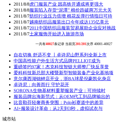
2011/8/8
虎门服装产业 因高铁开通或将更强大
2011/8/8
服装陷入存货“泥潭” 棉价跌破两万元大关
2011/8/7
纺织行业压力倍增 棉花反弹行情指日可待
2011/8/7
越南纺织品服装出口今年或达135亿美元
2011/8/7
2011中国纺织品服装贸易展助企业应对挑战
2011/8/7
土家服饰开始进入旅游市场
一共有
40027
条记录 当前页
201/201
次序 40001-40027
自在切换 舒适不变 丨卓诗尼山野系列全新上市
中国高性能户外生活方式品牌PELLIOT成为
重磅签约97家！杰克科技智链大师整厂快反享誉
爱科科技新总部大楼暨新型智能装备产业化基地项
意尔康西湖锦鲤店开业，浙BA球星倪豪凯化身店
卓诗尼：向善而行 守护花开
SORONA生物基材料重塑服装产业：可持续时
服装品牌出海新范式：从OEM代工到品牌输出的
比音勒芬轻奢商务突围：Polo衫赛道中的差异
AI+服装设计革命：从2天到3秒，虚拟试衣与
城市站