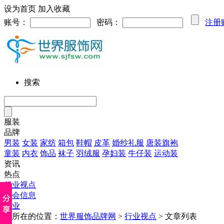
设为首页
加入收藏
账号：
密码：
注册
搜索
服装
品牌
男装
女装
家纺
箱包
鞋帽
皮革
婚纱礼服
唐装旗袍
童装
内衣
饰品
袜子
羽绒服
孕妇装
牛仔装
运动装
资讯
热点
行业视点
展会信息
企业
您所在的位置：
世界服饰品牌网
>
行业视点
> 文章列表