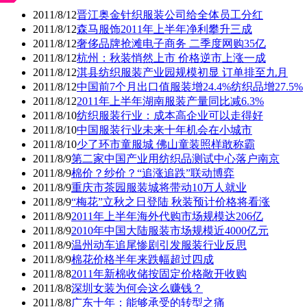
2011/8/12
晋江奥金针织服装公司给全体员工分红
2011/8/12
森马服饰2011年上半年净利攀升三成
2011/8/12
奢侈品牌抢滩电子商务 二季度网购35亿
2011/8/12
杭州：秋装悄然上市 价格逆市上涨一成
2011/8/12
淇县纺织服装产业园规模初显 订单排至九月
2011/8/12
中国前7个月出口值服装增24.4%纺织品增27.5%
2011/8/12
2011年上半年湖南服装产量同比减6.3%
2011/8/10
纺织服装行业：成本高企业可以走得好
2011/8/10
中国服装行业未来十年机会在小城市
2011/8/10
少了环市童服城 佛山童装照样敢称霸
2011/8/9
第二家中国产业用纺织品测试中心落户南京
2011/8/9
棉价？纱价？“追涨追跌”联动博弈
2011/8/9
重庆市茶园服装城将带动10万人就业
2011/8/9
“梅花”立秋之日登陆 秋装预计价格将看涨
2011/8/9
2011年上半年海外代购市场规模达206亿
2011/8/9
2010年中国大陆服装市场规模近4000亿元
2011/8/9
温州动车追尾惨剧引发服装行业反思
2011/8/9
棉花价格半年来跌幅超过四成
2011/8/8
2011年新棉收储按固定价格敞开收购
2011/8/8
深圳女装为何会这么赚钱？
2011/8/8
广东十年：能够承受的转型之痛